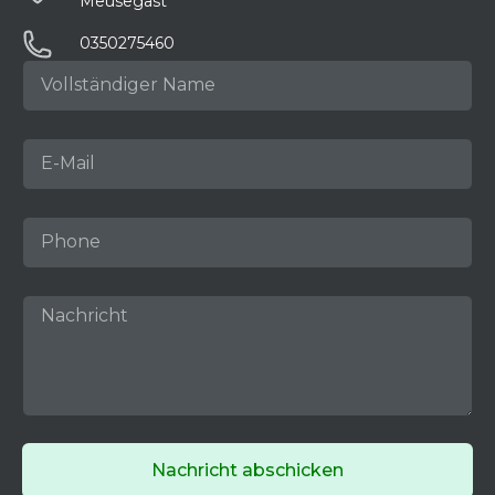
Meusegast
0350275460
Nachricht abschicken