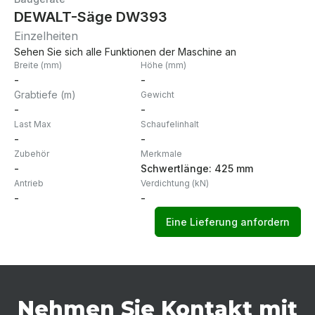
DEWALT-Säge DW393
Einzelheiten
Sehen Sie sich alle Funktionen der Maschine an
Breite (mm)
Höhe (mm)
-
-
Grabtiefe (m)
Gewicht
-
-
Last Max
Schaufelinhalt
-
-
Zubehör
Merkmale
-
Schwertlänge: 425 mm
Antrieb
Verdichtung (kN)
-
-
Eine Lieferung anfordern
Nehmen Sie Kontakt mit